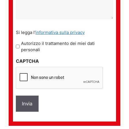
Si
Si legga l'
informativa sulla privacy
legga
l'informativa
Autorizzo il trattamento dei miei dati
sulla
personali
privacy
CAPTCHA
*