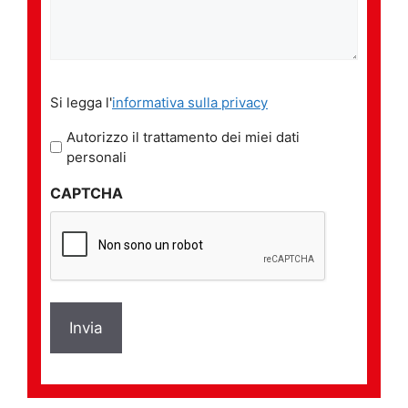
Si
Si legga l'
informativa sulla privacy
legga
l'informativa
Autorizzo il trattamento dei miei dati
sulla
personali
privacy
CAPTCHA
*