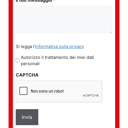
*
Si
Si legga l'
informativa sulla privacy
legga
l'informativa
Autorizzo il trattamento dei miei dati
sulla
personali
privacy
CAPTCHA
*