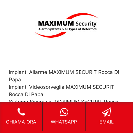
Impianti Allarme MAXIMUM SECURIT Rocca Di
Papa
Impianti Videosorveglia MAXIMUM SECURIT
Rocca Di Papa
Sistema Sicurezza MAXIMUM SECURIT Rocca
Di Papa
Sistema Antifurto MAXIMUM SECURIT Rocca Di
CHIAMA ORA
WHATSAPP
EMAIL
Papa