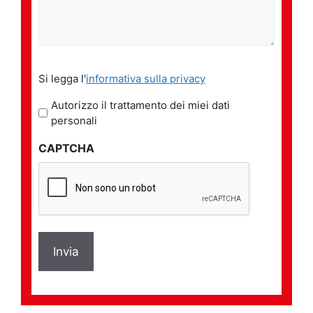
Si
Si legga l'
informativa sulla privacy
legga
l'informativa
Autorizzo il trattamento dei miei dati
sulla
personali
privacy
CAPTCHA
*