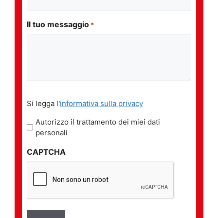
Il tuo messaggio
*
Si
Si legga l'
informativa sulla privacy
legga
l'informativa
Autorizzo il trattamento dei miei dati
sulla
personali
privacy
CAPTCHA
*