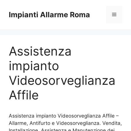
Vai
al
Impianti Allarme Roma
Menu
contenuto
Assistenza
impianto
Videosorveglianza
Affile
Assistenza impianto Videosorveglianza Affile –
Allarme, Antifurto e Videosorveglianza. Vendita,
Installazione, Assistenza e Manutenzione dei