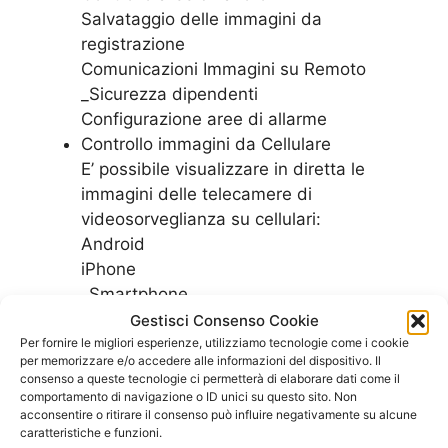
Salvataggio delle immagini da
registrazione
Comunicazioni Immagini su Remoto
_Sicurezza dipendenti
Configurazione aree di allarme
Controllo immagini da Cellulare
E’ possibile visualizzare in diretta le
immagini delle telecamere di
videosorveglianza su cellulari:
Android
iPhone
_Smartphone
Android
Gestisci Consenso Cookie
_Samsung
Per fornire le migliori esperienze, utilizziamo tecnologie come i cookie
per memorizzare e/o accedere alle informazioni del dispositivo. Il
consenso a queste tecnologie ci permetterà di elaborare dati come il
Controlla le nostre offerte per vedere quale
comportamento di navigazione o ID unici su questo sito. Non
acconsentire o ritirare il consenso può influire negativamente su alcune
piano tarriffario di adatta meglio alle esigenze
caratteristiche e funzioni.
del tuo ufficio