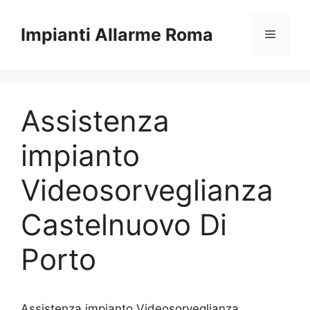
Vai
al
Impianti Allarme Roma
Menu
contenuto
Assistenza
impianto
Videosorveglianza
Castelnuovo Di
Porto
Assistenza impianto Videosorveglianza