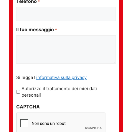
Telefono
*
Il tuo messaggio
*
Si
Si legga l'
informativa sulla privacy
legga
l'informativa
Autorizzo il trattamento dei miei dati
sulla
personali
privacy
CAPTCHA
*