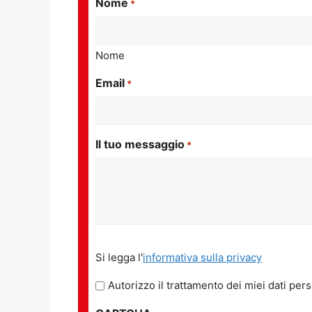
Nome
*
Nome
Email
*
Il tuo messaggio
*
Si
Si legga l'
informativa sulla privacy
legga
l'informativa
Autorizzo il trattamento dei miei dati pers
sulla