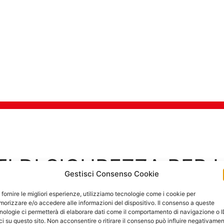
TI DI SICUREZZA PER 
Gestisci Consenso Cookie
Goditi in tra
 fornire le migliori esperienze, utilizziamo tecnologie come i cookie per
orizzare e/o accedere alle informazioni del dispositivo. Il consenso a queste
nologie ci permetterà di elaborare dati come il comportamento di navigazione o 
ci su questo sito. Non acconsentire o ritirare il consenso può influire negativame