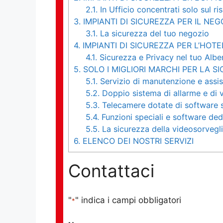
2.1.
In Ufficio concentrati solo sul ri
3.
IMPIANTI DI SICUREZZA PER IL NEG
3.1.
La sicurezza del tuo negozio
4.
IMPIANTI DI SICUREZZA PER L’HOTE
4.1.
Sicurezza e Privacy nel tuo Albe
5.
SOLO I MIGLIORI MARCHI PER LA S
5.1.
Servizio di manutenzione e assis
5.2.
Doppio sistema di allarme e di 
5.3.
Telecamere dotate di software s
5.4.
Funzioni speciali e software ded
5.5.
La sicurezza della videosorvegl
6.
ELENCO DEI NOSTRI SERVIZI
Contattaci
"
" indica i campi obbligatori
*