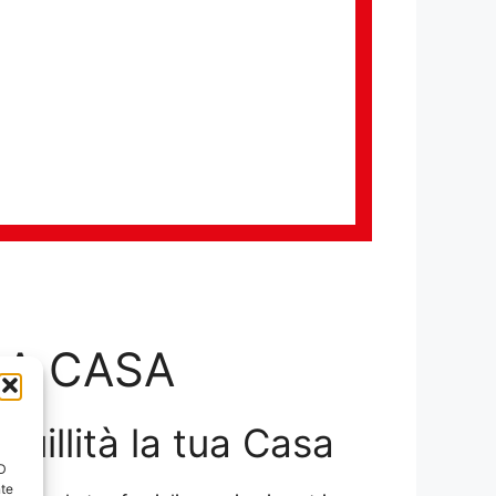
LA CASA
nquillità la tua Casa
ID
nte