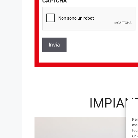
CAPTCHA
privacy
*
IMPIAN
Per
mem
tec
uni