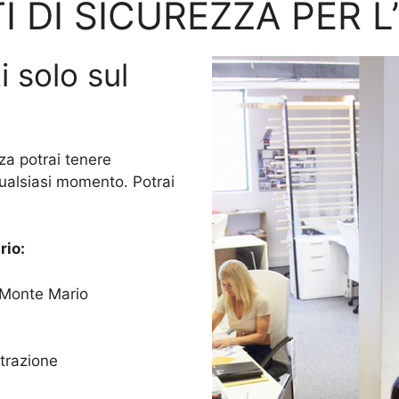
I DI SICUREZZA PER L
i solo sul
za potrai tenere
qualsiasi momento. Potrai
io:
o Monte Mario
trazione