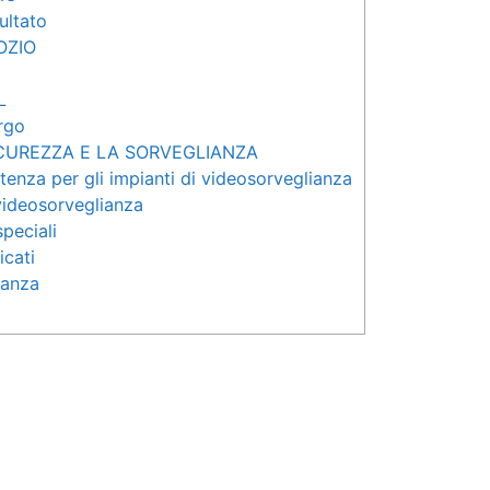
sultato
OZIO
L
rgo
ICUREZZA E LA SORVEGLIANZA
tenza per gli impianti di videosorveglianza
videosorveglianza
peciali
icati
ianza