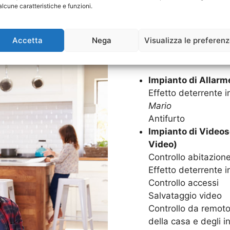
Goditi in serenità la tua c
alcune caratteristiche e funzioni.
Impianti di Allarme. Grazie
sarà protetta 24 ore su 24,
Accetta
Nega
Visualizza le preferen
SISTEMI DI SICUREZZA C
Impianto di Allar
Effetto deterrente in
Mario
Antifurto
Impianto di Video
Video)
Controllo abitazion
Effetto deterrente i
Controllo accessi
Salvataggio video
Controllo da remoto,
della casa e degli in