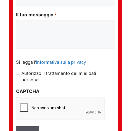
Il tuo messaggio
*
Si
Si legga l'
informativa sulla privacy
legga
l'informativa
Autorizzo il trattamento dei miei dati
sulla
personali
privacy
CAPTCHA
*