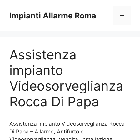
Vai
al
Impianti Allarme Roma
Menu
contenuto
Assistenza
impianto
Videosorveglianza
Rocca Di Papa
Assistenza impianto Videosorveglianza Rocca
Di Papa – Allarme, Antifurto e
Videosorveglianza. Vendita, Installazione,