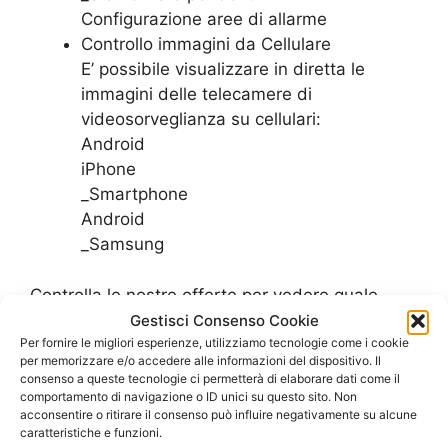
Configurazione aree di allarme
Controllo immagini da Cellulare
E’ possibile visualizzare in diretta le
immagini delle telecamere di
videosorveglianza su cellulari:
Android
iPhone
_Smartphone
Android
_Samsung
Controlla le nostre offerte per vedere quale
piano tarriffario di adatta meglio alle esigenze
Gestisci Consenso Cookie
del tuo ufficio
Per fornire le migliori esperienze, utilizziamo tecnologie come i cookie
per memorizzare e/o accedere alle informazioni del dispositivo. Il
SCOPRI LE OFFERTE PER L’UFFICIO
consenso a queste tecnologie ci permetterà di elaborare dati come il
comportamento di navigazione o ID unici su questo sito. Non
acconsentire o ritirare il consenso può influire negativamente su alcune
caratteristiche e funzioni.