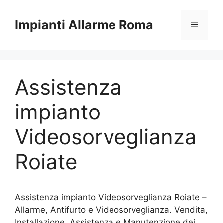
Vai
al
Impianti Allarme Roma
Menu
contenuto
Assistenza
impianto
Videosorveglianza
Roiate
Assistenza impianto Videosorveglianza Roiate –
Allarme, Antifurto e Videosorveglianza. Vendita,
Installazione, Assistenza e Manutenzione dei