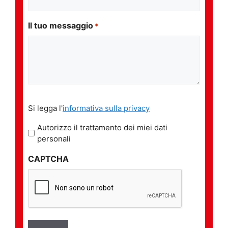
Il tuo messaggio
*
Si
Si legga l'
informativa sulla privacy
legga
l'informativa
Autorizzo il trattamento dei miei dati
sulla
personali
privacy
CAPTCHA
*