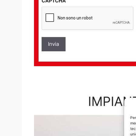
CAPTCHA
privacy
*
IMPIAN
Per
mem
tec
uni