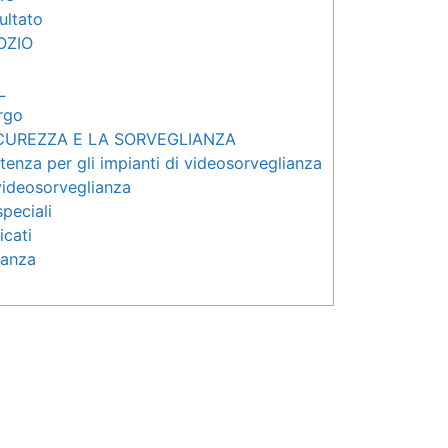
sultato
OZIO
L
rgo
ICUREZZA E LA SORVEGLIANZA
tenza per gli impianti di videosorveglianza
videosorveglianza
peciali
icati
ianza