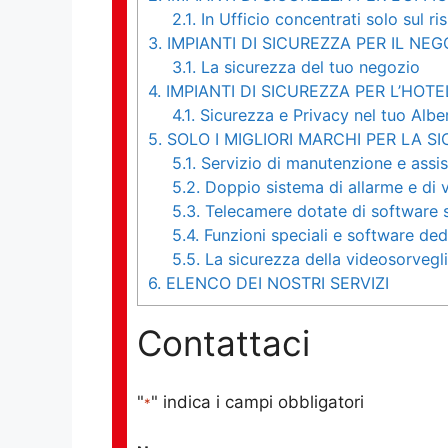
2.1.
In Ufficio concentrati solo sul ri
3.
IMPIANTI DI SICUREZZA PER IL NEG
3.1.
La sicurezza del tuo negozio
4.
IMPIANTI DI SICUREZZA PER L’HOTE
4.1.
Sicurezza e Privacy nel tuo Albe
5.
SOLO I MIGLIORI MARCHI PER LA S
5.1.
Servizio di manutenzione e assis
5.2.
Doppio sistema di allarme e di 
5.3.
Telecamere dotate di software s
5.4.
Funzioni speciali e software ded
5.5.
La sicurezza della videosorvegl
6.
ELENCO DEI NOSTRI SERVIZI
Contattaci
"
" indica i campi obbligatori
*