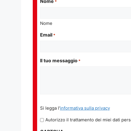
Nome
*
Nome
Email
*
Il tuo messaggio
*
Si
Si legga l'
informativa sulla privacy
legga
l'informativa
Autorizzo il trattamento dei miei dati pers
sulla