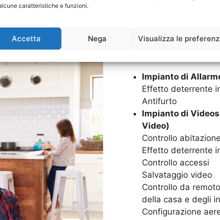
Goditi in serenità la tua c
alcune caratteristiche e funzioni.
Impianti di Allarme. Grazie
sarà protetta 24 ore su 24,
Accetta
Nega
Visualizza le preferen
SISTEMI DI SICUREZZA C
Impianto di Allarm
Effetto deterrente in
Antifurto
Impianto di Videos
Video)
Controllo abitazion
Effetto deterrente i
Controllo accessi
Salvataggio video
Controllo da remoto,
della casa e degli in
Configurazione aere