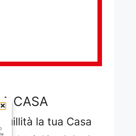
LA CASA
nquillità la tua Casa
ID
nte