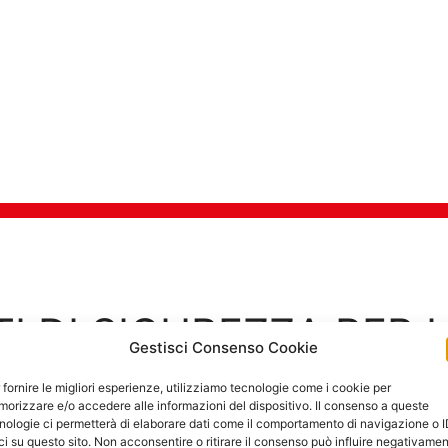
TI DI SICUREZZA PER 
Gestisci Consenso Cookie
Goditi in tra
 fornire le migliori esperienze, utilizziamo tecnologie come i cookie per
orizzare e/o accedere alle informazioni del dispositivo. Il consenso a queste
nologie ci permetterà di elaborare dati come il comportamento di navigazione o 
ci su questo sito. Non acconsentire o ritirare il consenso può influire negativame