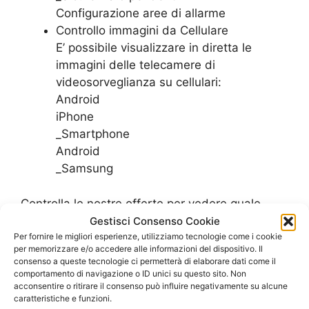
Configurazione aree di allarme
Controllo immagini da Cellulare
E’ possibile visualizzare in diretta le
immagini delle telecamere di
videosorveglianza su cellulari:
Android
iPhone
_Smartphone
Android
_Samsung
Controlla le nostre offerte per vedere quale
piano tarriffario di adatta meglio alle esigenze
Gestisci Consenso Cookie
del tuo ufficio
Per fornire le migliori esperienze, utilizziamo tecnologie come i cookie
per memorizzare e/o accedere alle informazioni del dispositivo. Il
SCOPRI LE OFFERTE PER L’UFFICIO
consenso a queste tecnologie ci permetterà di elaborare dati come il
comportamento di navigazione o ID unici su questo sito. Non
acconsentire o ritirare il consenso può influire negativamente su alcune
caratteristiche e funzioni.