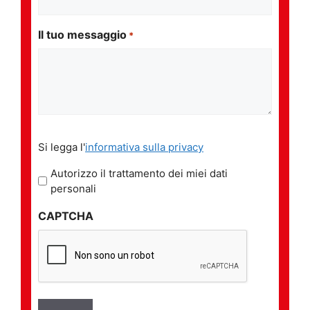
Il tuo messaggio
*
Si
Si legga l'
informativa sulla privacy
legga
l'informativa
Autorizzo il trattamento dei miei dati
sulla
personali
privacy
CAPTCHA
*