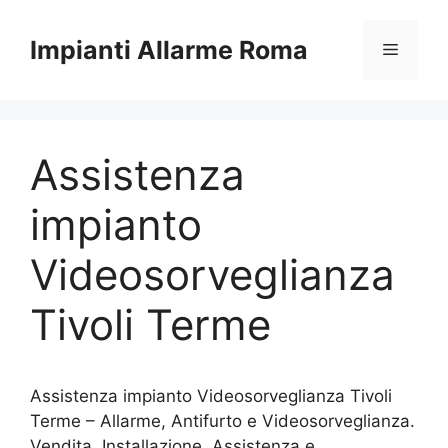
Vai
al
Impianti Allarme Roma
Menu
contenuto
Assistenza
impianto
Videosorveglianza
Tivoli Terme
Assistenza impianto Videosorveglianza Tivoli
Terme – Allarme, Antifurto e Videosorveglianza.
Vendita, Installazione, Assistenza e