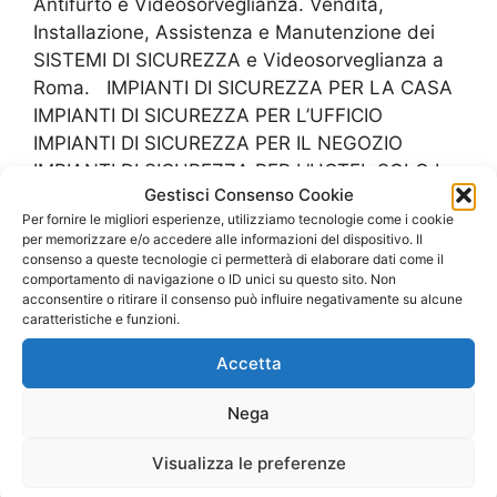
Antifurto e Videosorveglianza. Vendita,
Installazione, Assistenza e Manutenzione dei
SISTEMI DI SICUREZZA e Videosorveglianza a
Roma. IMPIANTI DI SICUREZZA PER LA CASA
IMPIANTI DI SICUREZZA PER L’UFFICIO
IMPIANTI DI SICUREZZA PER IL NEGOZIO
IMPIANTI DI SICUREZZA PER L’HOTEL SOLO I
Gestisci Consenso Cookie
MIGLIORI MARCHI PER LA SICUREZZA …
Leggi
Per fornire le migliori esperienze, utilizziamo tecnologie come i cookie
tutto
per memorizzare e/o accedere alle informazioni del dispositivo. Il
consenso a queste tecnologie ci permetterà di elaborare dati come il
comportamento di navigazione o ID unici su questo sito. Non
acconsentire o ritirare il consenso può influire negativamente su alcune
caratteristiche e funzioni.
Vendita Impianti
Accetta
Allarme Roma
Nega
Visualizza le preferenze