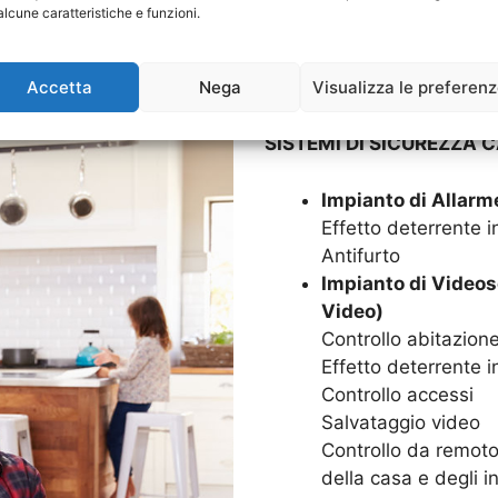
alcune caratteristiche e funzioni.
Goditi in serenità la tua c
Impianti di Allarme. Grazie
Accetta
Nega
Visualizza le preferen
sarà protetta 24 ore su 24,
SISTEMI DI SICUREZZA C
Impianto di Allarm
Effetto deterrente in
Antifurto
Impianto di Videos
Video)
Controllo abitazion
Effetto deterrente i
Controllo accessi
Salvataggio video
Controllo da remoto,
della casa e degli in