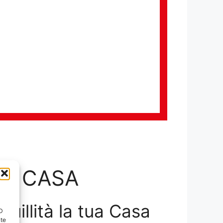
LA CASA
nquillità la tua Casa
ID
nte