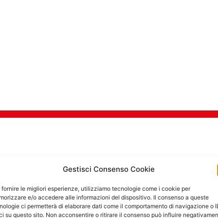
TI DI SICUREZZA PER 
Gestisci Consenso Cookie
 fornire le migliori esperienze, utilizziamo tecnologie come i cookie per
orizzare e/o accedere alle informazioni del dispositivo. Il consenso a queste
Goditi in tra
nologie ci permetterà di elaborare dati come il comportamento di navigazione o 
ci su questo sito. Non acconsentire o ritirare il consenso può influire negativame