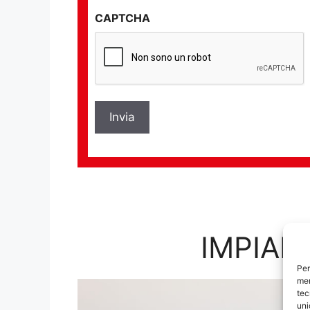
sulla
CAPTCHA
privacy
*
IMPIAN
Per
mem
tec
uni