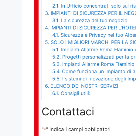
2.1.
In Ufficio concentrati solo sul ri
3.
IMPIANTI DI SICUREZZA PER IL NEG
3.1.
La sicurezza del tuo negozio
4.
IMPIANTI DI SICUREZZA PER L’HOTE
4.1.
Sicurezza e Privacy nel tuo Albe
5.
SOLO I MIGLIORI MARCHI PER LA S
5.1.
Impianti Allarme Roma Flaminio 
5.2.
Progetti personalizzati per la p
5.3.
Impianti Allarme Roma Flaminio s
5.4.
Come funziona un impianto di a
5.5.
I sistemi di rilevazione degli Im
6.
ELENCO DEI NOSTRI SERVIZI
6.1.
Consigli utili:
Contattaci
"
" indica i campi obbligatori
*