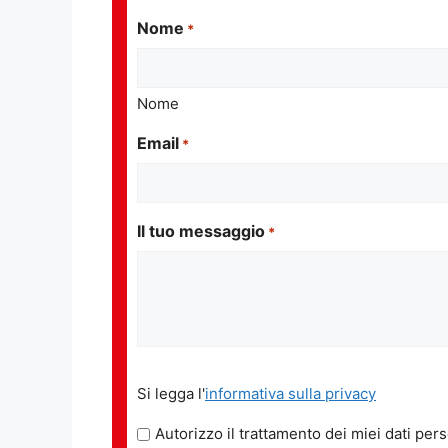
Nome
*
Nome
Email
*
Il tuo messaggio
*
Si
Si legga l'
informativa sulla privacy
legga
l'informativa
Autorizzo il trattamento dei miei dati pers