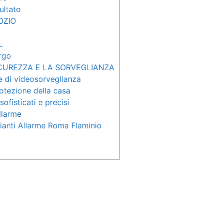
sultato
OZIO
L
rgo
ICUREZZA E LA SORVEGLIANZA
e di videosorveglianza
rotezione della casa
ofisticati e precisi
llarme
pianti Allarme Roma Flaminio