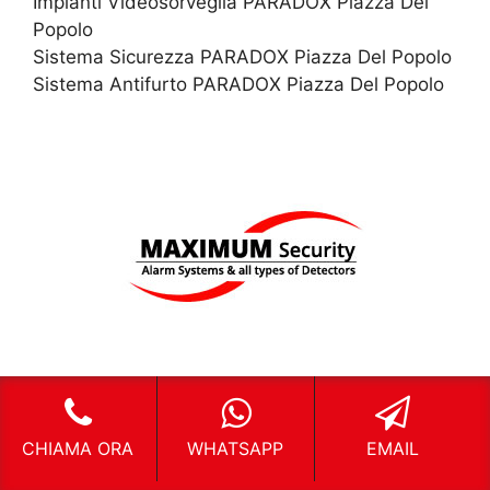
Impianti Videosorveglia PARADOX Piazza Del
Popolo
Sistema Sicurezza PARADOX Piazza Del Popolo
Sistema Antifurto PARADOX Piazza Del Popolo
Impianti Allarme MAXIMUM SECURIT Piazza Del
CHIAMA ORA
WHATSAPP
EMAIL
Popolo
Impianti Videosorveglia MAXIMUM SECURIT