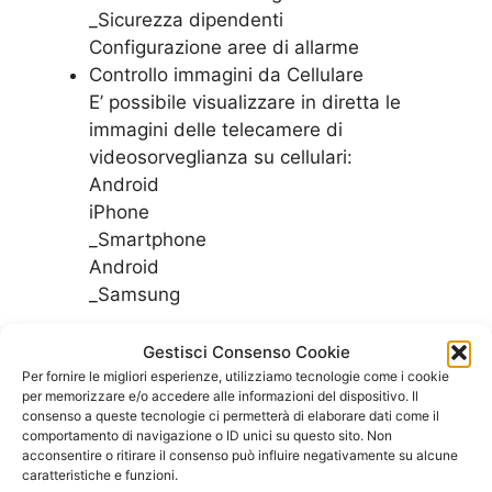
_Sicurezza dipendenti
Configurazione aree di allarme
Controllo immagini da Cellulare
E’ possibile visualizzare in diretta le
immagini delle telecamere di
videosorveglianza su cellulari:
Android
iPhone
_Smartphone
Android
_Samsung
Controlla le nostre offerte per vedere quale
Gestisci Consenso Cookie
piano tarriffario di adatta meglio alle esigenze
Per fornire le migliori esperienze, utilizziamo tecnologie come i cookie
per memorizzare e/o accedere alle informazioni del dispositivo. Il
del tuo ufficio
consenso a queste tecnologie ci permetterà di elaborare dati come il
comportamento di navigazione o ID unici su questo sito. Non
SCOPRI LE OFFERTE PER L’UFFICIO
acconsentire o ritirare il consenso può influire negativamente su alcune
caratteristiche e funzioni.