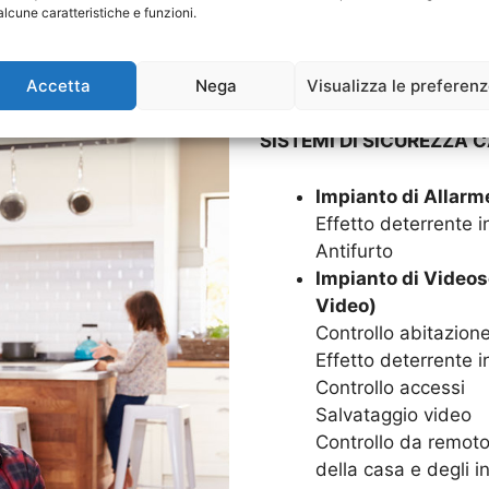
alcune caratteristiche e funzioni.
Goditi in serenità la tua c
Impianti di Allarme. Grazie
Accetta
Nega
Visualizza le preferen
sarà protetta 24 ore su 24,
SISTEMI DI SICUREZZA C
Impianto di Allarm
Effetto deterrente in
Antifurto
Impianto di Videos
Video)
Controllo abitazion
Effetto deterrente i
Controllo accessi
Salvataggio video
Controllo da remoto,
della casa e degli in