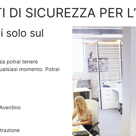
I DI SICUREZZA PER L
i solo sul
za potrai tenere
qualsiasi momento. Potrai
 Aventino
trazione