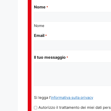
Nome
*
Nome
Email
*
Il tuo messaggio
*
Si
Si legga l'
informativa sulla privacy
legga
l'informativa
Autorizzo il trattamento dei miei dati pers