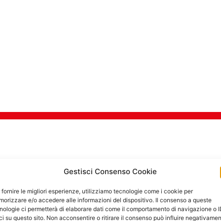
TI DI SICUREZZA PER 
Gestisci Consenso Cookie
 fornire le migliori esperienze, utilizziamo tecnologie come i cookie per
orizzare e/o accedere alle informazioni del dispositivo. Il consenso a queste
Goditi in tra
nologie ci permetterà di elaborare dati come il comportamento di navigazione o 
ci su questo sito. Non acconsentire o ritirare il consenso può influire negativame