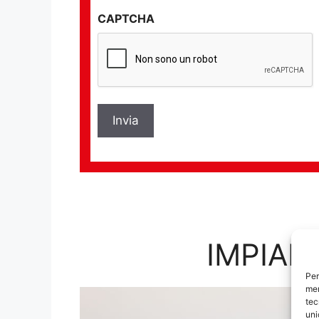
sulla
CAPTCHA
privacy
*
IMPIAN
Per
mem
tec
uni