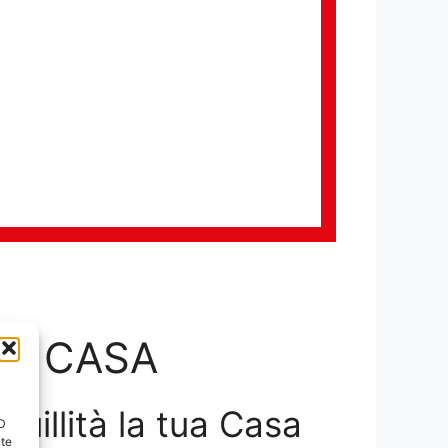
LA CASA
nquillità la tua Casa
ID
nte