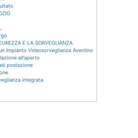
sultato
OZIO
L
rgo
ICUREZZA E LA SORVEGLIANZA
 un Impianto Videosorveglianza Aventino
lazione all’aperto
asi postazione
ione
veglianza integrata