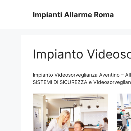
Vai
al
Impianti Allarme Roma
contenuto
Impianto Videoso
Impianto Videosorveglianza Aventino – All
SISTEMI DI SICUREZZA e Videosorveglia