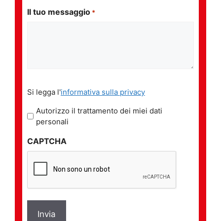
Il tuo messaggio
*
Si
Si legga l'
informativa sulla privacy
legga
l'informativa
Autorizzo il trattamento dei miei dati
sulla
personali
privacy
CAPTCHA
*