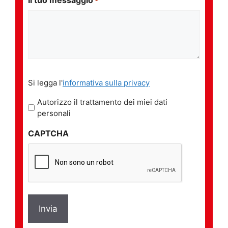
*
Si
Si legga l'
informativa sulla privacy
legga
l'informativa
Autorizzo il trattamento dei miei dati
sulla
personali
privacy
CAPTCHA
*