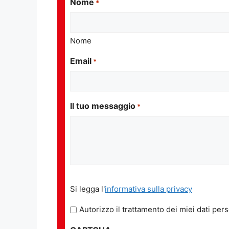
Nome
*
Nome
Email
*
Il tuo messaggio
*
Si
Si legga l'
informativa sulla privacy
legga
l'informativa
Autorizzo il trattamento dei miei dati pers
sulla