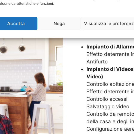
Goditi in serenità la tua c
alcune caratteristiche e funzioni.
Impianti di Allarme. Grazie
sarà protetta 24 ore su 24,
Accetta
Nega
Visualizza le preferen
SISTEMI DI SICUREZZA C
Impianto di Allarm
Effetto deterrente in
Antifurto
Impianto di Videos
Video)
Controllo abitazion
Effetto deterrente i
Controllo accessi
Salvataggio video
Controllo da remoto,
della casa e degli in
Configurazione aere