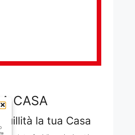
LA CASA
nquillità la tua Casa
ID
nte