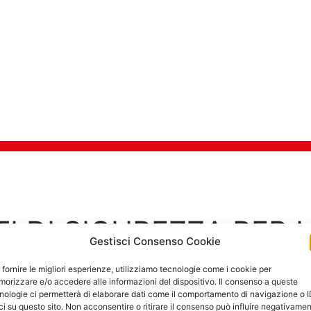
TI DI SICUREZZA PER 
Gestisci Consenso Cookie
Goditi in tra
 fornire le migliori esperienze, utilizziamo tecnologie come i cookie per
orizzare e/o accedere alle informazioni del dispositivo. Il consenso a queste
nologie ci permetterà di elaborare dati come il comportamento di navigazione o 
ci su questo sito. Non acconsentire o ritirare il consenso può influire negativame