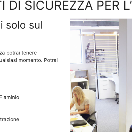
I DI SICUREZZA PER L
i solo sul
za potrai tenere
qualsiasi momento. Potrai
 Flaminio
trazione