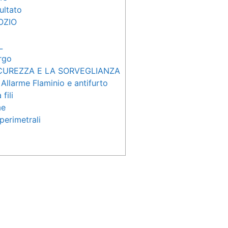
sultato
OZIO
L
rgo
ICUREZZA E LA SORVEGLIANZA
 Allarme Flaminio e antifurto
fili
me
perimetrali