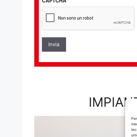
CAPTCHA
privacy
*
IMPIAN
Per
mem
tec
uni