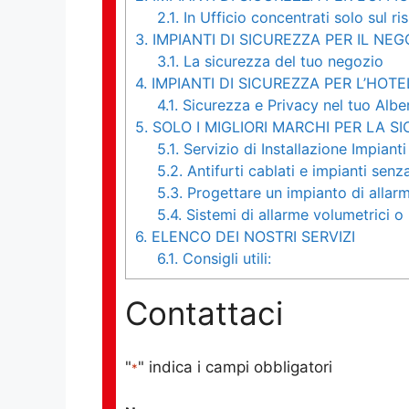
2.1.
In Ufficio concentrati solo sul ri
3.
IMPIANTI DI SICUREZZA PER IL NEG
3.1.
La sicurezza del tuo negozio
4.
IMPIANTI DI SICUREZZA PER L’HOTE
4.1.
Sicurezza e Privacy nel tuo Albe
5.
SOLO I MIGLIORI MARCHI PER LA S
5.1.
Servizio di Installazione Impianti
5.2.
Antifurti cablati e impianti senza 
5.3.
Progettare un impianto di allar
5.4.
Sistemi di allarme volumetrici o 
6.
ELENCO DEI NOSTRI SERVIZI
6.1.
Consigli utili:
Contattaci
"
" indica i campi obbligatori
*