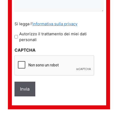
Si
Si legga l'
informativa sulla privacy
legga
l'informativa
Autorizzo il trattamento dei miei dati
sulla
personali
privacy
CAPTCHA
*