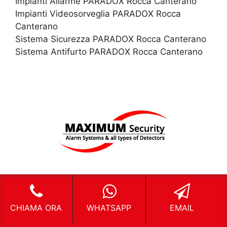
Impianti Allarme PARADOX Rocca Canterano
Impianti Videosorveglia PARADOX Rocca
Canterano
Sistema Sicurezza PARADOX Rocca Canterano
Sistema Antifurto PARADOX Rocca Canterano
CHIAMA ORA
WHATSAPP
EMAIL
Impianti Allarme MAXIMUM SECURIT Rocca
Canterano