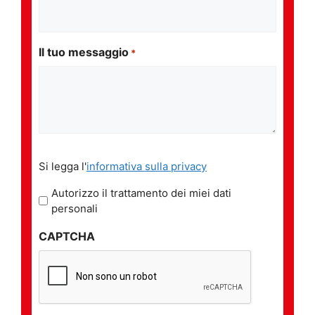
Il tuo messaggio
*
Si
Si legga l'
informativa sulla privacy
legga
l'informativa
Autorizzo il trattamento dei miei dati
sulla
personali
privacy
CAPTCHA
*