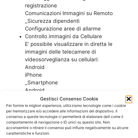
registrazione
Comunicazioni Immagini su Remoto
_Sicurezza dipendenti
Configurazione aree di allarme
Controllo immagini da Cellulare
E’ possibile visualizzare in diretta le
immagini delle telecamere di
videosorveglianza su cellulari:
Android
iPhone
_Smartphone
Android
_Samsung
Gestisci Consenso Cookie
Per fornire le migliori esperienze, utilizziamo tecnologie come i cookie
per memorizzare e/o accedere alle informazioni del dispositivo. Il
Controlla le nostre offerte per vedere quale
consenso a queste tecnologie ci permetterà di elaborare dati come il
piano tarriffario di adatta meglio alle esigenze
comportamento di navigazione o ID unici su questo sito. Non
acconsentire o ritirare il consenso può influire negativamente su alcune
del tuo ufficio
caratteristiche e funzioni.