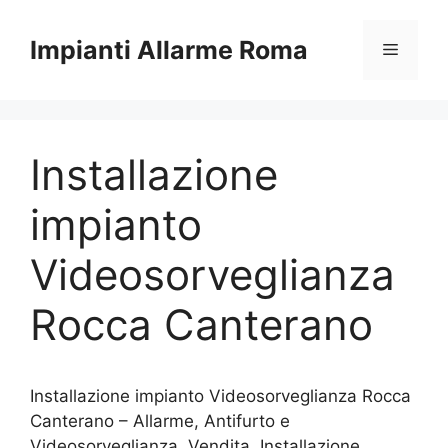
Vai
al
Impianti Allarme Roma
Menu
contenuto
Installazione
impianto
Videosorveglianza
Rocca Canterano
Installazione impianto Videosorveglianza Rocca
Canterano – Allarme, Antifurto e
Videosorveglianza. Vendita, Installazione,