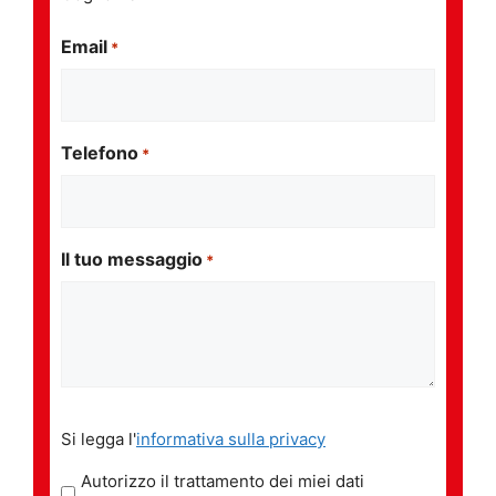
Email
*
Telefono
*
Il tuo messaggio
*
Si
Si legga l'
informativa sulla privacy
legga
l'informativa
Autorizzo il trattamento dei miei dati