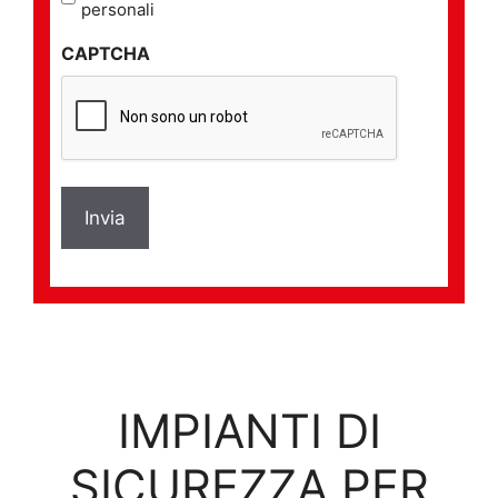
sulla
personali
privacy
CAPTCHA
*
IMPIANTI DI
SICUREZZA PER