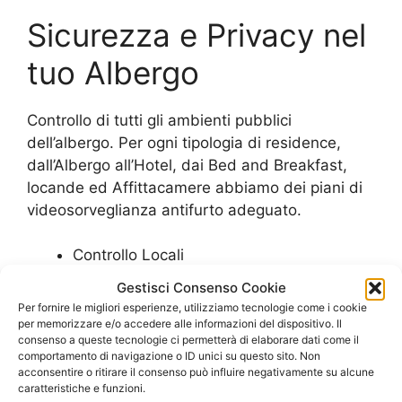
Sicurezza e Privacy nel
tuo Albergo
Controllo di tutti gli ambienti pubblici
dell’albergo. Per ogni tipologia di residence,
dall’Albergo all’Hotel, dai Bed and Breakfast,
locande ed Affittacamere abbiamo dei piani di
videosorveglianza antifurto adeguato.
Controllo Locali
Controllo Cassa
Gestisci Consenso Cookie
Salvataggio Video DVR
Per fornire le migliori esperienze, utilizziamo tecnologie come i cookie
Configurazione allarme
per memorizzare e/o accedere alle informazioni del dispositivo. Il
consenso a queste tecnologie ci permetterà di elaborare dati come il
Controllo accessi in camera
comportamento di navigazione o ID unici su questo sito. Non
Effetto deterrente in caso di furti
acconsentire o ritirare il consenso può influire negativamente su alcune
caratteristiche e funzioni.