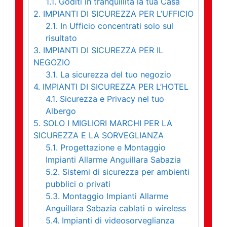
1.1.
Goditi in tranquillità la tua Casa
2.
IMPIANTI DI SICUREZZA PER L’UFFICIO
2.1.
In Ufficio concentrati solo sul
risultato
3.
IMPIANTI DI SICUREZZA PER IL
NEGOZIO
3.1.
La sicurezza del tuo negozio
4.
IMPIANTI DI SICUREZZA PER L’HOTEL
4.1.
Sicurezza e Privacy nel tuo
Albergo
5.
SOLO I MIGLIORI MARCHI PER LA
SICUREZZA E LA SORVEGLIANZA
5.1.
Progettazione e Montaggio
Impianti Allarme Anguillara Sabazia
5.2.
Sistemi di sicurezza per ambienti
pubblici o privati
5.3.
Montaggio Impianti Allarme
Anguillara Sabazia cablati o wireless
5.4.
Impianti di videosorveglianza