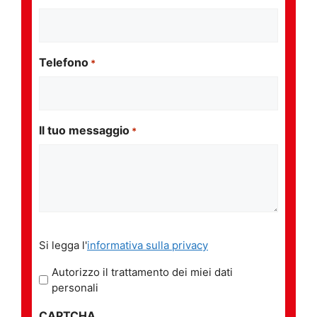
Telefono
*
Il tuo messaggio
*
Si
Si legga l'
informativa sulla privacy
legga
l'informativa
Autorizzo il trattamento dei miei dati
sulla
personali
privacy
CAPTCHA