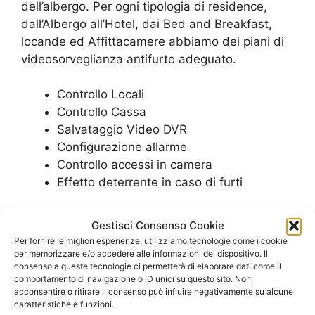
dell’albergo. Per ogni tipologia di residence,
dall’Albergo all’Hotel, dai Bed and Breakfast,
locande ed Affittacamere abbiamo dei piani di
videosorveglianza antifurto adeguato.
Controllo Locali
Controllo Cassa
Salvataggio Video DVR
Configurazione allarme
Controllo accessi in camera
Effetto deterrente in caso di furti
SCOPRI LE PROPOSTE PER IL TUO
Gestisci Consenso Cookie
ALBERGO
Per fornire le migliori esperienze, utilizziamo tecnologie come i cookie
per memorizzare e/o accedere alle informazioni del dispositivo. Il
consenso a queste tecnologie ci permetterà di elaborare dati come il
comportamento di navigazione o ID unici su questo sito. Non
Impianto di Allarme
acconsentire o ritirare il consenso può influire negativamente su alcune
Hotel
caratteristiche e funzioni.