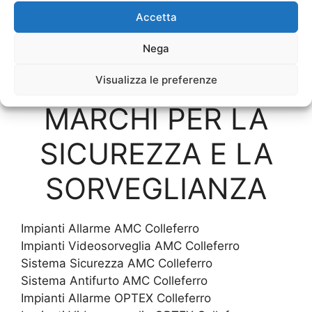
Hotel
Accetta
Nega
SOLO I MIGLIORI
Visualizza le preferenze
MARCHI PER LA
SICUREZZA E LA
SORVEGLIANZA
Impianti Allarme AMC Colleferro
Impianti Videosorveglia AMC Colleferro
Sistema Sicurezza AMC Colleferro
Sistema Antifurto AMC Colleferro
Impianti Allarme OPTEX Colleferro