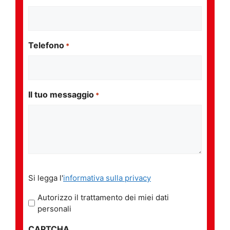
Telefono
*
Il tuo messaggio
*
Si
Si legga l'
informativa sulla privacy
legga
l'informativa
Autorizzo il trattamento dei miei dati
sulla
personali
privacy
CAPTCHA