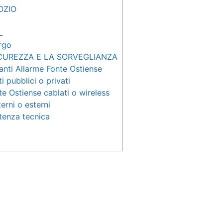
OZIO
L
rgo
ICUREZZA E LA SORVEGLIANZA
nti Allarme Fonte Ostiense
 pubblici o privati
e Ostiense cablati o wireless
erni o esterni
tenza tecnica