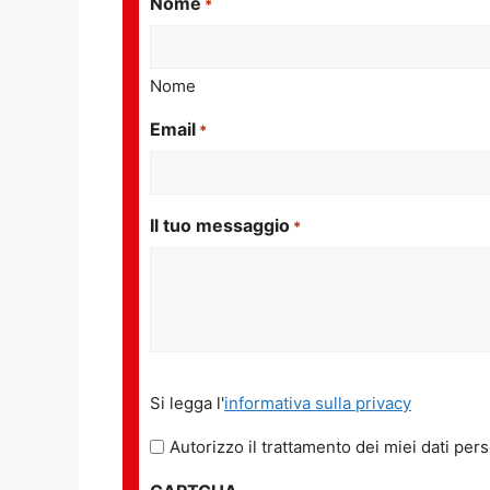
Nome
*
Nome
Email
*
Il tuo messaggio
*
Si
Si legga l'
informativa sulla privacy
legga
l'informativa
Autorizzo il trattamento dei miei dati pers
sulla