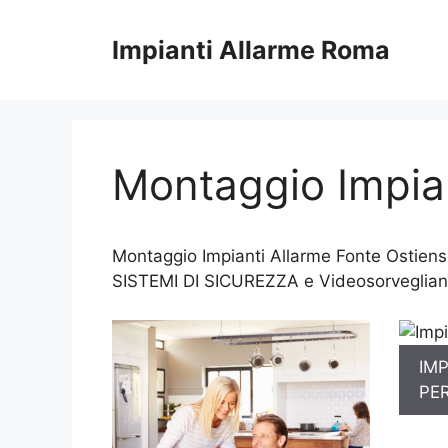
Vai
al
Impianti Allarme Roma
contenuto
Montaggio Impian
Montaggio Impianti Allarme Fonte Ostiense
SISTEMI DI SICUREZZA e Videosorveglia
IMP
PE