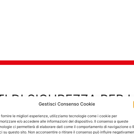
TI DI SICUREZZA PER 
Gestisci Consenso Cookie
Goditi in tra
Sicurezza Casa
 fornire le migliori esperienze, utilizziamo tecnologie come i cookie per
orizzare e/o accedere alle informazioni del dispositivo. Il consenso a queste
nologie ci permetterà di elaborare dati come il comportamento di navigazione o 
ci su questo sito. Non acconsentire o ritirare il consenso può influire negativame