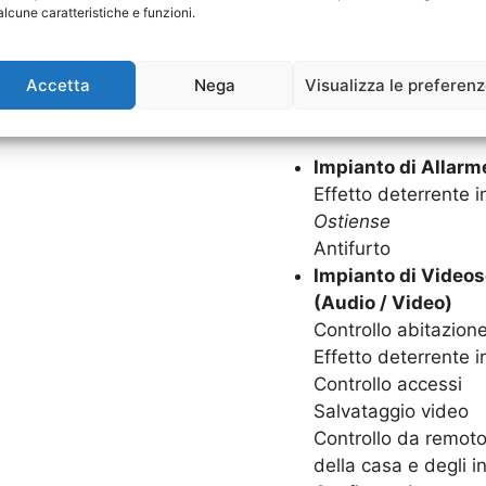
Goditi in serenità la tua c
alcune caratteristiche e funzioni.
Impianti di Allarme. Grazie
sarà protetta 24 ore su 24,
Accetta
Nega
Visualizza le preferen
SISTEMI DI SICUREZZA C
Impianto di Allarm
Effetto deterrente in
Ostiense
Antifurto
Impianto di Video
(Audio / Video)
Controllo abitazion
Effetto deterrente i
Controllo accessi
Salvataggio video
Controllo da remoto,
della casa e degli in