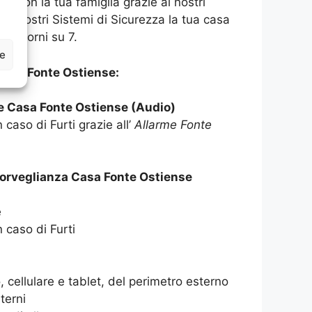
asa con la tua famiglia grazie ai nostri
 ai nostri Sistemi di Sicurezza la tua casa
 7 giorni su 7.
ze
ASA Fonte Ostiense:
e Casa Fonte Ostiense (Audio)
 caso di Furti grazie all’
Allarme Fonte
sorveglianza Casa Fonte Ostiense
e
n caso di Furti
 cellulare e tablet, del perimetro esterno
terni