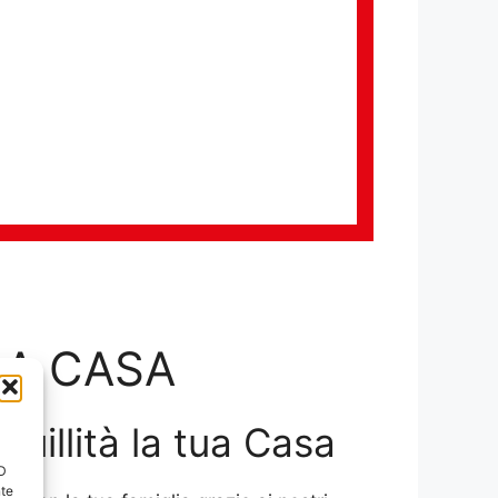
LA CASA
nquillità la tua Casa
ID
nte