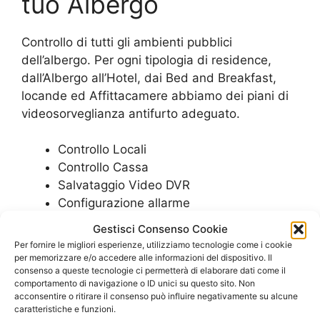
tuo Albergo
Controllo di tutti gli ambienti pubblici
dell’albergo. Per ogni tipologia di residence,
dall’Albergo all’Hotel, dai Bed and Breakfast,
locande ed Affittacamere abbiamo dei piani di
videosorveglianza antifurto adeguato.
Controllo Locali
Controllo Cassa
Salvataggio Video DVR
Configurazione allarme
Controllo accessi in camera
Gestisci Consenso Cookie
Effetto deterrente in caso di furti
Per fornire le migliori esperienze, utilizziamo tecnologie come i cookie
per memorizzare e/o accedere alle informazioni del dispositivo. Il
consenso a queste tecnologie ci permetterà di elaborare dati come il
SCOPRI LE PROPOSTE PER IL TUO
comportamento di navigazione o ID unici su questo sito. Non
acconsentire o ritirare il consenso può influire negativamente su alcune
ALBERGO
caratteristiche e funzioni.