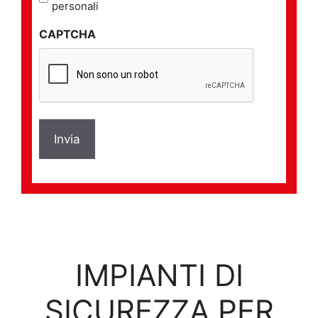
sulla
personali
privacy
CAPTCHA
*
IMPIANTI DI
SICUREZZA PER