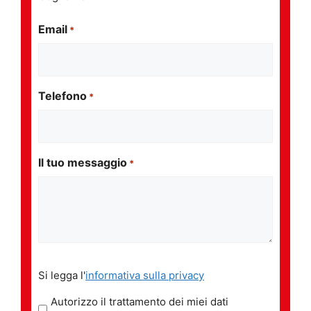
Email
*
Telefono
*
Il tuo messaggio
*
Si
Si legga l'
informativa sulla privacy
legga
l'informativa
Autorizzo il trattamento dei miei dati