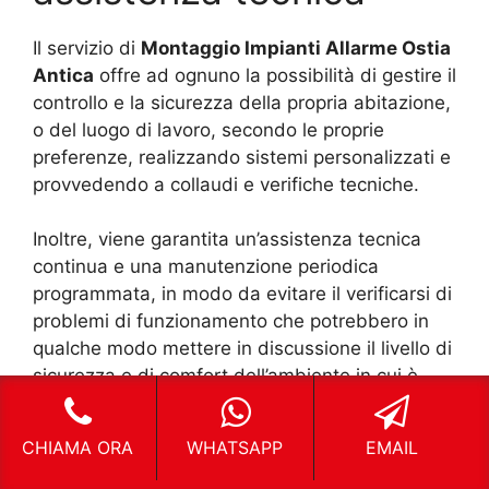
Il servizio di
Montaggio Impianti Allarme Ostia
Antica
offre ad ognuno la possibilità di gestire il
controllo e la sicurezza della propria abitazione,
o del luogo di lavoro, secondo le proprie
preferenze, realizzando sistemi personalizzati e
provvedendo a collaudi e verifiche tecniche.
Inoltre, viene garantita un’assistenza tecnica
continua e una manutenzione periodica
programmata, in modo da evitare il verificarsi di
problemi di funzionamento che potrebbero in
qualche modo mettere in discussione il livello di
sicurezza e di comfort dell’ambiente in cui è
installato l’impianto.
CHIAMA ORA
WHATSAPP
EMAIL
ELENCO DEI