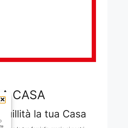
LA CASA
nquillità la tua Casa
ID
nte