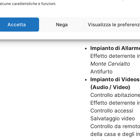
Goditi in serenità la tua c
alcune caratteristiche e funzioni.
Impianti di Allarme. Grazie
sarà protetta 24 ore su 24,
Accetta
Nega
Visualizza le preferen
SISTEMI DI SICUREZZA C
Impianto di Allarm
Effetto deterrente in
Monte Cervialto
Antifurto
Impianto di Videos
(Audio / Video)
Controllo abitazion
Effetto deterrente i
Controllo accessi
Salvataggio video
Controllo da remoto,
della casa e degli in