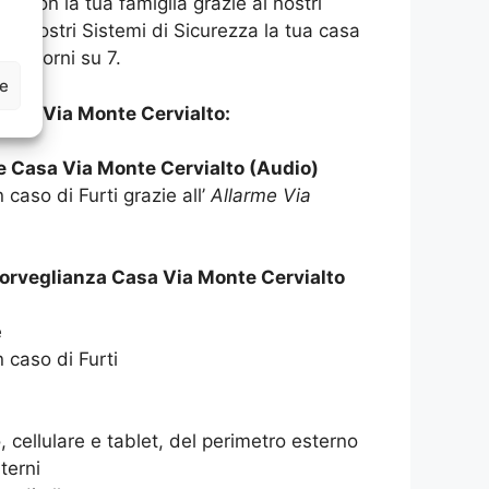
asa con la tua famiglia grazie ai nostri
 ai nostri Sistemi di Sicurezza la tua casa
 7 giorni su 7.
ze
ASA Via Monte Cervialto:
e Casa Via Monte Cervialto (Audio)
 caso di Furti grazie all’
Allarme Via
orveglianza Casa Via Monte Cervialto
e
n caso di Furti
 cellulare e tablet, del perimetro esterno
terni