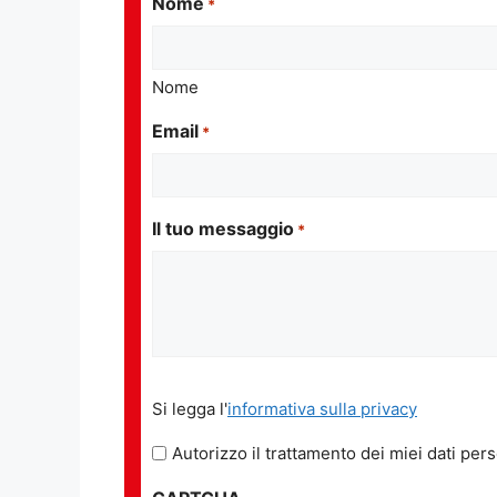
Nome
*
Nome
Email
*
Il tuo messaggio
*
Si
Si legga l'
informativa sulla privacy
legga
l'informativa
Autorizzo il trattamento dei miei dati pers
sulla