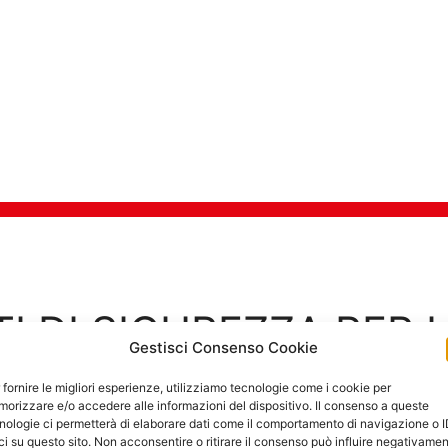
TI DI SICUREZZA PER 
Gestisci Consenso Cookie
Goditi in tra
Sicurezza Casa
 fornire le migliori esperienze, utilizziamo tecnologie come i cookie per
orizzare e/o accedere alle informazioni del dispositivo. Il consenso a queste
nologie ci permetterà di elaborare dati come il comportamento di navigazione o 
ci su questo sito. Non acconsentire o ritirare il consenso può influire negativame