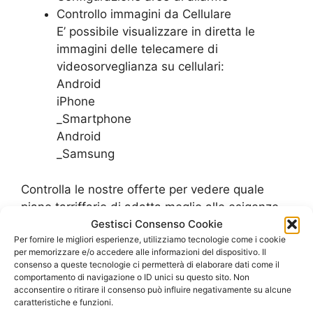
Controllo immagini da Cellulare
E’ possibile visualizzare in diretta le
immagini delle telecamere di
videosorveglianza su cellulari:
Android
iPhone
_Smartphone
Android
_Samsung
Controlla le nostre offerte per vedere quale
piano tarriffario di adatta meglio alle esigenze
del tuo ufficio
Gestisci Consenso Cookie
Per fornire le migliori esperienze, utilizziamo tecnologie come i cookie
SCOPRI LE OFFERTE PER L’UFFICIO
per memorizzare e/o accedere alle informazioni del dispositivo. Il
consenso a queste tecnologie ci permetterà di elaborare dati come il
comportamento di navigazione o ID unici su questo sito. Non
acconsentire o ritirare il consenso può influire negativamente su alcune
caratteristiche e funzioni.