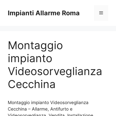
Vai
al
Impianti Allarme Roma
Menu
contenuto
Montaggio
impianto
Videosorveglianza
Cecchina
Montaggio impianto Videosorveglianza
Cecchina – Allarme, Antifurto e
Videosorveglianza. Vendita, Installazione,