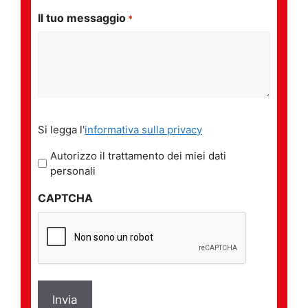
Il tuo messaggio
*
Si
Si legga l'
informativa sulla privacy
legga
l'informativa
Autorizzo il trattamento dei miei dati
sulla
personali
privacy
CAPTCHA
*