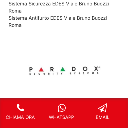
Sistema Sicurezza EDES Viale Bruno Buozzi
Roma
Sistema Antifurto EDES Viale Bruno Buozzi
Roma
Impianti Allarme PARADOX Viale Bruno Buozzi
CHIAMA ORA
WHATSAPP
EMAIL
Roma