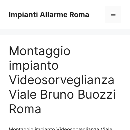
Vai
al
Impianti Allarme Roma
Menu
contenuto
Montaggio
impianto
Videosorveglianza
Viale Bruno Buozzi
Roma
Montaggio impianto Videosorveglianza Viale