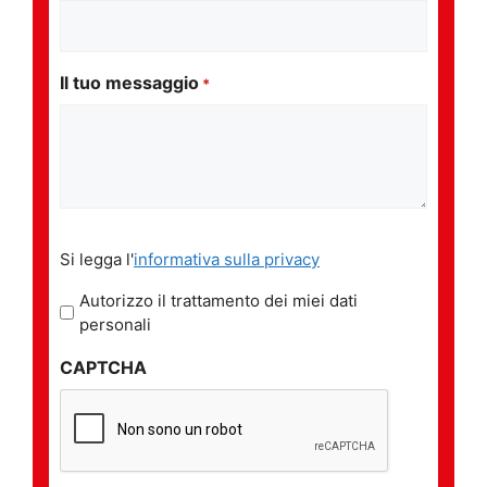
Il tuo messaggio
*
Si
Si legga l'
informativa sulla privacy
legga
l'informativa
Autorizzo il trattamento dei miei dati
sulla
personali
privacy
CAPTCHA
*