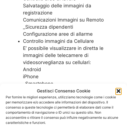
Salvataggio delle immagini da
registrazione
Comunicazioni Immagini su Remoto
_Sicurezza dipendenti
Configurazione aree di allarme
Controllo immagini da Cellulare
E’ possibile visualizzare in diretta le
immagini delle telecamere di
videosorveglianza su cellulari:
Android
iPhone
_Smartphone
Android
Gestisci Consenso Cookie
Per fornire le migliori esperienze, utilizziamo tecnologie come i cookie
_Samsung
per memorizzare e/o accedere alle informazioni del dispositivo. Il
consenso a queste tecnologie ci permetterà di elaborare dati come il
Controlla le nostre offerte per vedere quale
comportamento di navigazione o ID unici su questo sito. Non
acconsentire o ritirare il consenso può influire negativamente su alcune
piano tarriffario di adatta meglio alle esigenze
caratteristiche e funzioni.
del tuo ufficio