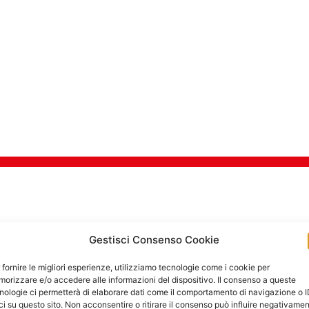
TI DI SICUREZZA PER 
Gestisci Consenso Cookie
 fornire le migliori esperienze, utilizziamo tecnologie come i cookie per
orizzare e/o accedere alle informazioni del dispositivo. Il consenso a queste
Goditi in tra
nologie ci permetterà di elaborare dati come il comportamento di navigazione o 
ci su questo sito. Non acconsentire o ritirare il consenso può influire negativame