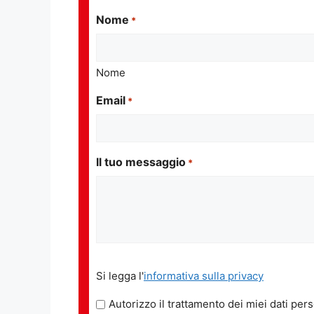
Nome
*
Nome
Email
*
Il tuo messaggio
*
Si
Si legga l'
informativa sulla privacy
legga
l'informativa
Autorizzo il trattamento dei miei dati pers