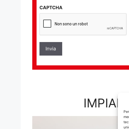
sulla
CAPTCHA
privacy
*
IMPIAN
Per
mem
tec
uni