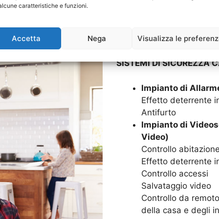
alcune caratteristiche e funzioni.
Goditi in serenità la tua c
Impianti di Allarme. Grazie
Accetta
Nega
Visualizza le preferen
sarà protetta 24 ore su 24,
SISTEMI DI SICUREZZA C
Impianto di Allarm
Effetto deterrente in
Antifurto
Impianto di Videos
Video)
Controllo abitazion
Effetto deterrente i
Controllo accessi
Salvataggio video
Controllo da remoto,
della casa e degli in