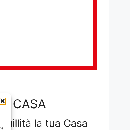
LA CASA
nquillità la tua Casa
ID
nte