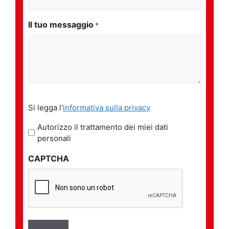
Il tuo messaggio
*
Si
Si legga l'
informativa sulla privacy
legga
l'informativa
Autorizzo il trattamento dei miei dati
sulla
personali
privacy
CAPTCHA
*