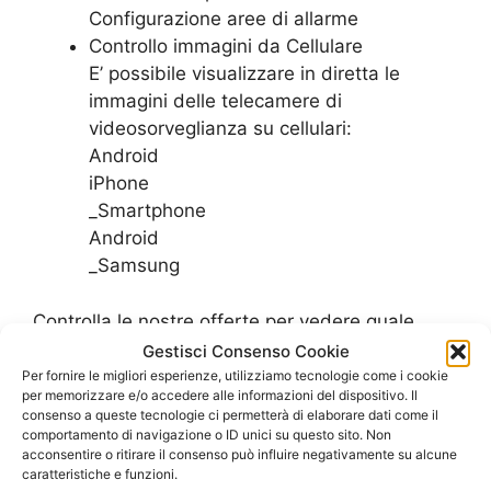
Configurazione aree di allarme
Controllo immagini da Cellulare
E’ possibile visualizzare in diretta le
immagini delle telecamere di
videosorveglianza su cellulari:
Android
iPhone
_Smartphone
Android
_Samsung
Controlla le nostre offerte per vedere quale
piano tarriffario di adatta meglio alle esigenze
Gestisci Consenso Cookie
del tuo ufficio
Per fornire le migliori esperienze, utilizziamo tecnologie come i cookie
per memorizzare e/o accedere alle informazioni del dispositivo. Il
SCOPRI LE OFFERTE PER L’UFFICIO
consenso a queste tecnologie ci permetterà di elaborare dati come il
comportamento di navigazione o ID unici su questo sito. Non
acconsentire o ritirare il consenso può influire negativamente su alcune
caratteristiche e funzioni.