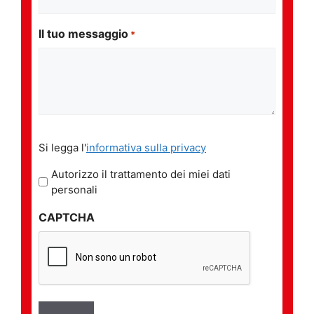
Il tuo messaggio
*
Si
Si legga l'
informativa sulla privacy
legga
l'informativa
Autorizzo il trattamento dei miei dati
sulla
personali
privacy
CAPTCHA
*