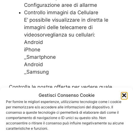
Configurazione aree di allarme
Controllo immagini da Cellulare
E’ possibile visualizzare in diretta le
immagini delle telecamere di
videosorveglianza su cellulari:
Android
iPhone
_Smartphone
Android
_Samsung
Controlla le nostre offerte per vedere quale
piano tarriffario di adatta meglio alle esigenze
Gestisci Consenso Cookie
del tuo ufficio
Per fornire le migliori esperienze, utilizziamo tecnologie come i cookie
per memorizzare e/o accedere alle informazioni del dispositivo. Il
SCOPRI LE OFFERTE PER L’UFFICIO
consenso a queste tecnologie ci permetterà di elaborare dati come il
comportamento di navigazione o ID unici su questo sito. Non
acconsentire o ritirare il consenso può influire negativamente su alcune
caratteristiche e funzioni.