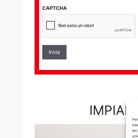
sulla
CAPTCHA
privacy
*
IMPIAN
Per
mem
tec
uni