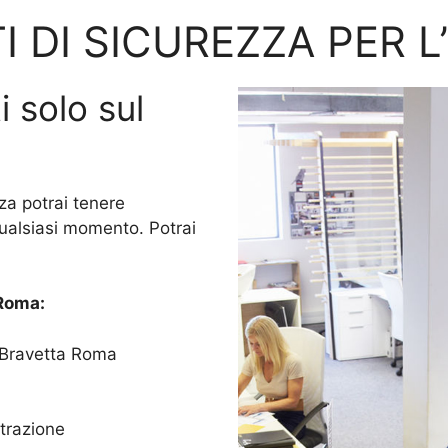
I DI SICUREZZA PER L
i solo sul
za potrai tenere
qualsiasi momento. Potrai
Roma:
o Bravetta Roma
trazione