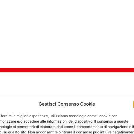
TI DI SICUREZZA PER 
Gestisci Consenso Cookie
 fornire le migliori esperienze, utilizziamo tecnologie come i cookie per
orizzare e/o accedere alle informazioni del dispositivo. Il consenso a queste
Goditi in tra
nologie ci permetterà di elaborare dati come il comportamento di navigazione o 
ci su questo sito. Non acconsentire o ritirare il consenso può influire negativame