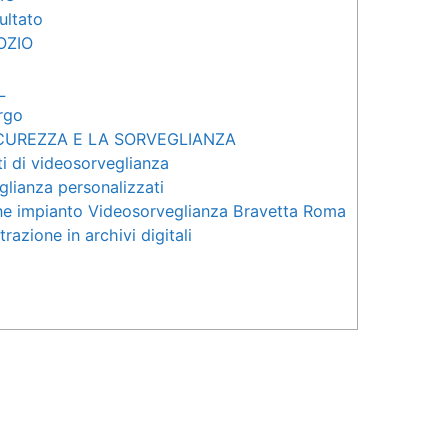
sultato
OZIO
L
rgo
ICUREZZA E LA SORVEGLIANZA
ti di videosorveglianza
glianza personalizzati
e impianto Videosorveglianza Bravetta Roma
razione in archivi digitali