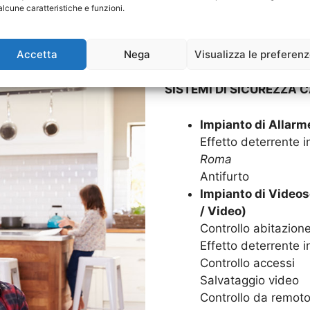
alcune caratteristiche e funzioni.
Goditi in serenità la tua c
Impianti di Allarme. Grazie
Accetta
Nega
Visualizza le preferen
sarà protetta 24 ore su 24,
SISTEMI DI SICUREZZA C
Impianto di Allar
Effetto deterrente in
Roma
Antifurto
Impianto di Video
/ Video)
Controllo abitazion
Effetto deterrente i
Controllo accessi
Salvataggio video
Controllo da remoto,