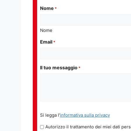
Nome
*
Nome
Email
*
Il tuo messaggio
*
Si
Si legga l'
informativa sulla privacy
legga
l'informativa
Autorizzo il trattamento dei miei dati pers