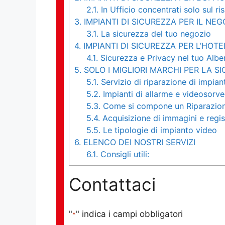
2.1.
In Ufficio concentrati solo sul ri
3.
IMPIANTI DI SICUREZZA PER IL NEG
3.1.
La sicurezza del tuo negozio
4.
IMPIANTI DI SICUREZZA PER L’HOTE
4.1.
Sicurezza e Privacy nel tuo Albe
5.
SOLO I MIGLIORI MARCHI PER LA S
5.1.
Servizio di riparazione di impian
5.2.
Impianti di allarme e videosorve
5.3.
Come si compone un Riparazion
5.4.
Acquisizione di immagini e regist
5.5.
Le tipologie di impianto video
6.
ELENCO DEI NOSTRI SERVIZI
6.1.
Consigli utili:
Contattaci
"
" indica i campi obbligatori
*