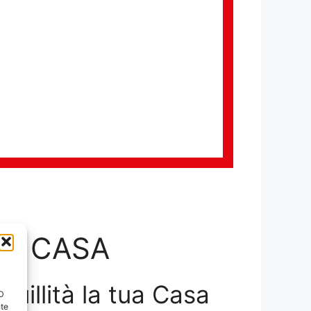
LA CASA
nquillità la tua Casa
ID
nte