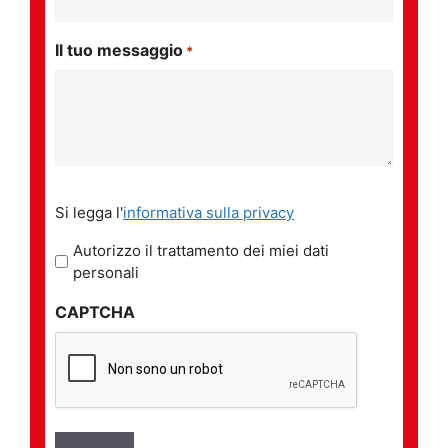
Il tuo messaggio
*
Si
Si legga l'
informativa sulla privacy
legga
l'informativa
Autorizzo il trattamento dei miei dati
sulla
personali
privacy
CAPTCHA
*