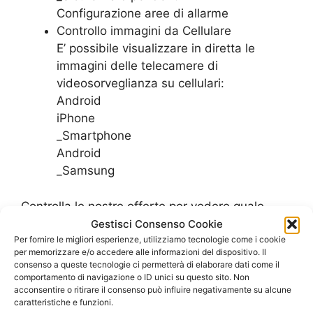
Configurazione aree di allarme
Controllo immagini da Cellulare
E’ possibile visualizzare in diretta le
immagini delle telecamere di
videosorveglianza su cellulari:
Android
iPhone
_Smartphone
Android
_Samsung
Controlla le nostre offerte per vedere quale
piano tarriffario di adatta meglio alle esigenze
Gestisci Consenso Cookie
del tuo ufficio
Per fornire le migliori esperienze, utilizziamo tecnologie come i cookie
per memorizzare e/o accedere alle informazioni del dispositivo. Il
SCOPRI LE OFFERTE PER L’UFFICIO
consenso a queste tecnologie ci permetterà di elaborare dati come il
comportamento di navigazione o ID unici su questo sito. Non
acconsentire o ritirare il consenso può influire negativamente su alcune
caratteristiche e funzioni.