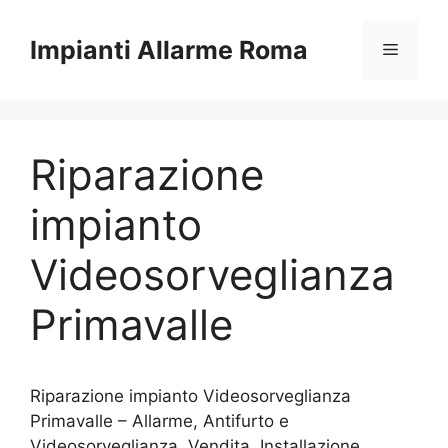
Vai
al
Impianti Allarme Roma
Menu
contenuto
Riparazione
impianto
Videosorveglianza
Primavalle
Riparazione impianto Videosorveglianza
Primavalle – Allarme, Antifurto e
Videosorveglianza. Vendita, Installazione,