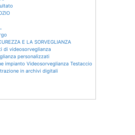
sultato
OZIO
L
rgo
ICUREZZA E LA SORVEGLIANZA
ti di videosorveglianza
glianza personalizzati
e impianto Videosorveglianza Testaccio
razione in archivi digitali