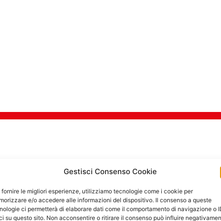
TI DI SICUREZZA PER 
Gestisci Consenso Cookie
 fornire le migliori esperienze, utilizziamo tecnologie come i cookie per
orizzare e/o accedere alle informazioni del dispositivo. Il consenso a queste
Goditi in tra
nologie ci permetterà di elaborare dati come il comportamento di navigazione o 
ci su questo sito. Non acconsentire o ritirare il consenso può influire negativame