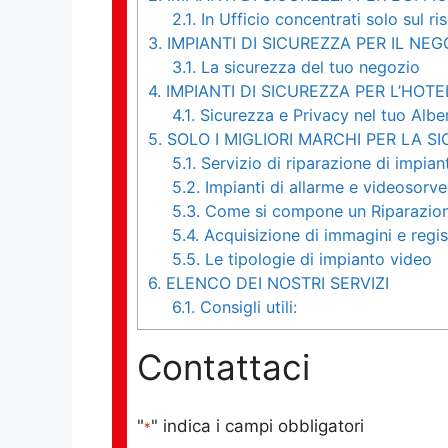
2.1.
In Ufficio concentrati solo sul ri
3.
IMPIANTI DI SICUREZZA PER IL NEG
3.1.
La sicurezza del tuo negozio
4.
IMPIANTI DI SICUREZZA PER L’HOTE
4.1.
Sicurezza e Privacy nel tuo Albe
5.
SOLO I MIGLIORI MARCHI PER LA S
5.1.
Servizio di riparazione di impian
5.2.
Impianti di allarme e videosorve
5.3.
Come si compone un Riparazion
5.4.
Acquisizione di immagini e regist
5.5.
Le tipologie di impianto video
6.
ELENCO DEI NOSTRI SERVIZI
6.1.
Consigli utili:
Contattaci
"
" indica i campi obbligatori
*