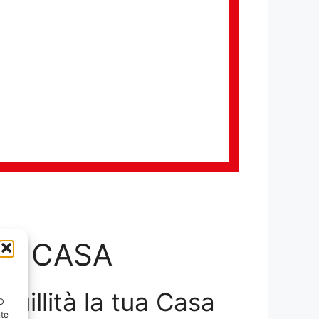
LA CASA
nquillità la tua Casa
ID
nte