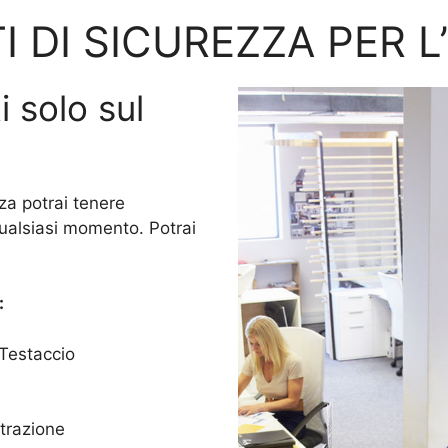
I DI SICUREZZA PER L
i solo sul
za potrai tenere
qualsiasi momento. Potrai
:
 Testaccio
trazione