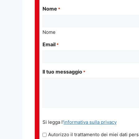
Nome
*
Nome
Email
*
Il tuo messaggio
*
Si
Si legga l'
informativa sulla privacy
legga
l'informativa
Autorizzo il trattamento dei miei dati pers