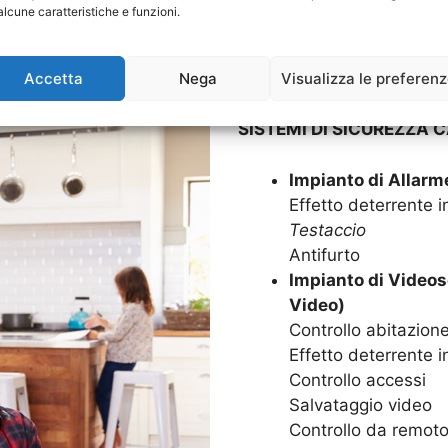
alcune caratteristiche e funzioni.
Goditi in serenità la tua c
Impianti di Allarme. Grazie
Accetta
Nega
Visualizza le preferen
sarà protetta 24 ore su 24,
SISTEMI DI SICUREZZA C
Impianto di Allarm
Effetto deterrente in
Testaccio
Antifurto
Impianto di Videos
Video)
Controllo abitazion
Effetto deterrente i
Controllo accessi
Salvataggio video
Controllo da remoto,