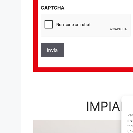
sulla
CAPTCHA
privacy
*
IMPIAN
Per
mem
tec
uni