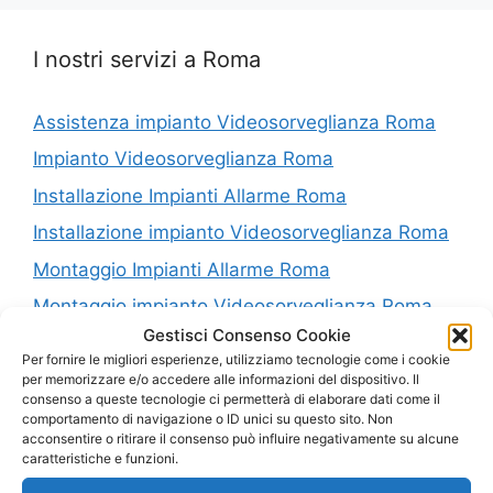
I nostri servizi a Roma
Assistenza impianto Videosorveglianza Roma
Impianto Videosorveglianza Roma
Installazione Impianti Allarme Roma
Installazione impianto Videosorveglianza Roma
Montaggio Impianti Allarme Roma
Montaggio impianto Videosorveglianza Roma
Gestisci Consenso Cookie
Riparazione Impianti Allarme Roma
Per fornire le migliori esperienze, utilizziamo tecnologie come i cookie
Riparazione impianto Videosorveglianza Roma
per memorizzare e/o accedere alle informazioni del dispositivo. Il
consenso a queste tecnologie ci permetterà di elaborare dati come il
Vendita Impianti Allarme Roma
comportamento di navigazione o ID unici su questo sito. Non
acconsentire o ritirare il consenso può influire negativamente su alcune
Vendita impianto Videosorveglianza Roma
caratteristiche e funzioni.