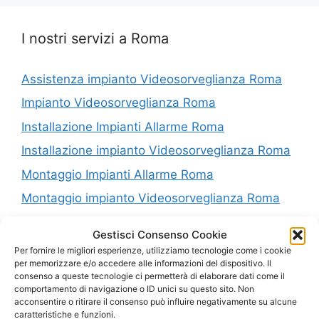
I nostri servizi a Roma
Assistenza impianto Videosorveglianza Roma
Impianto Videosorveglianza Roma
Installazione Impianti Allarme Roma
Installazione impianto Videosorveglianza Roma
Montaggio Impianti Allarme Roma
Montaggio impianto Videosorveglianza Roma
Riparazione Impianti Allarme Roma
Gestisci Consenso Cookie
Riparazione impianto Videosorveglianza Roma
Per fornire le migliori esperienze, utilizziamo tecnologie come i cookie
per memorizzare e/o accedere alle informazioni del dispositivo. Il
Vendita Impianti Allarme Roma
consenso a queste tecnologie ci permetterà di elaborare dati come il
comportamento di navigazione o ID unici su questo sito. Non
Vendita impianto Videosorveglianza Roma
acconsentire o ritirare il consenso può influire negativamente su alcune
caratteristiche e funzioni.