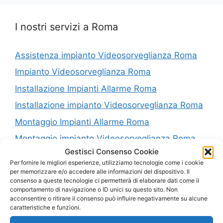
I nostri servizi a Roma
Assistenza impianto Videosorveglianza Roma
Impianto Videosorveglianza Roma
Installazione Impianti Allarme Roma
Installazione impianto Videosorveglianza Roma
Montaggio Impianti Allarme Roma
Montaggio impianto Videosorveglianza Roma
Gestisci Consenso Cookie
Riparazione Impianti Allarme Roma
Per fornire le migliori esperienze, utilizziamo tecnologie come i cookie
Riparazione impianto Videosorveglianza Roma
per memorizzare e/o accedere alle informazioni del dispositivo. Il
consenso a queste tecnologie ci permetterà di elaborare dati come il
Vendita Impianti Allarme Roma
comportamento di navigazione o ID unici su questo sito. Non
acconsentire o ritirare il consenso può influire negativamente su alcune
Vendita impianto Videosorveglianza Roma
caratteristiche e funzioni.