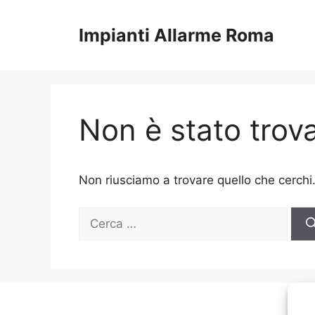
Vai
al
Impianti Allarme Roma
contenuto
Non è stato trova
Non riusciamo a trovare quello che cerchi
Ricerca
per: