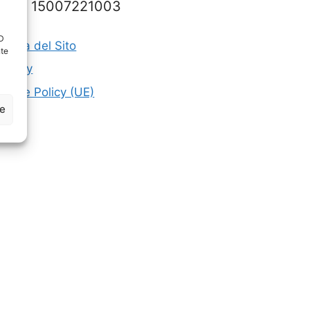
P.IVA 15007221003
ID
appa del Sito
nte
rivacy
ookie Policy (UE)
ze