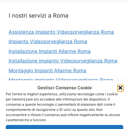
I nostri servizi a Roma
Assistenza impianto Videosorveglianza Roma
Impianto Videosorveglianza Roma
Installazione Impianti Allarme Roma
Installazione impianto Videosorveglianza Roma
Montaggio Impianti Allarme Roma
Montaggio impianto Videosorveglianza Roma
Gestisci Consenso Cookie
Riparazione Impianti Allarme Roma
Per fornire le migliori esperienze, utilizziamo tecnologie come i cookie
Riparazione impianto Videosorveglianza Roma
per memorizzare e/o accedere alle informazioni del dispositivo. Il
consenso a queste tecnologie ci permetterà di elaborare dati come il
Vendita Impianti Allarme Roma
comportamento di navigazione o ID unici su questo sito. Non
acconsentire o ritirare il consenso può influire negativamente su alcune
Vendita impianto Videosorveglianza Roma
caratteristiche e funzioni.