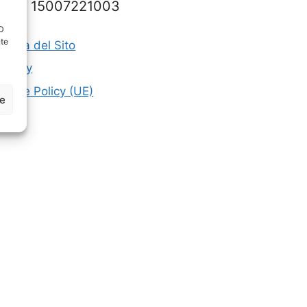
P.IVA 15007221003
ID
nte
appa del Sito
rivacy
ookie Policy (UE)
ze