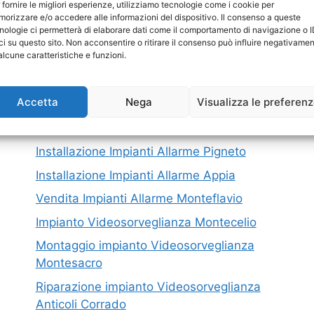
I nostri servizi in Provincia di Roma
 fornire le migliori esperienze, utilizziamo tecnologie come i cookie per
orizzare e/o accedere alle informazioni del dispositivo. Il consenso a queste
nologie ci permetterà di elaborare dati come il comportamento di navigazione o 
ci su questo sito. Non acconsentire o ritirare il consenso può influire negativame
Montaggio Impianti Allarme Fonte
M
alcune caratteristiche e funzioni.
Laurentina
P
Installazione Impianti Allarme Colosseo
C
Accetta
Nega
Visualizza le preferen
Riparazione impianto Videosorveglianza
Morlupo
Installazione Impianti Allarme Pigneto
Installazione Impianti Allarme Appia
Vendita Impianti Allarme Monteflavio
Impianto Videosorveglianza Montecelio
Montaggio impianto Videosorveglianza
Montesacro
Riparazione impianto Videosorveglianza
Anticoli Corrado