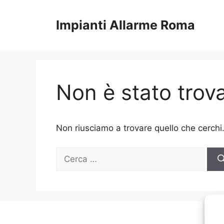
Vai
al
Impianti Allarme Roma
contenuto
Non è stato trova
Non riusciamo a trovare quello che cerchi
Ricerca
per: