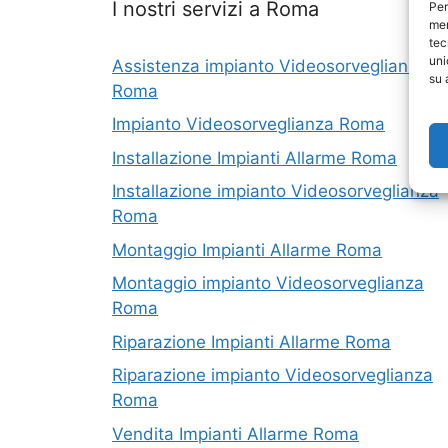
I nostri servizi a Roma
Per
mem
tec
uni
Assistenza impianto Videosorveglianza
su 
Roma
Impianto Videosorveglianza Roma
Installazione Impianti Allarme Roma
Installazione impianto Videosorveglianza
Roma
Montaggio Impianti Allarme Roma
Montaggio impianto Videosorveglianza
Roma
Riparazione Impianti Allarme Roma
Riparazione impianto Videosorveglianza
Roma
Vendita Impianti Allarme Roma