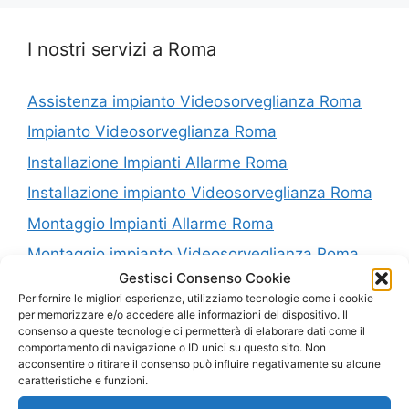
I nostri servizi a Roma
Assistenza impianto Videosorveglianza Roma
Impianto Videosorveglianza Roma
Installazione Impianti Allarme Roma
Installazione impianto Videosorveglianza Roma
Montaggio Impianti Allarme Roma
Montaggio impianto Videosorveglianza Roma
Gestisci Consenso Cookie
Riparazione Impianti Allarme Roma
Per fornire le migliori esperienze, utilizziamo tecnologie come i cookie
Riparazione impianto Videosorveglianza Roma
per memorizzare e/o accedere alle informazioni del dispositivo. Il
consenso a queste tecnologie ci permetterà di elaborare dati come il
Vendita Impianti Allarme Roma
comportamento di navigazione o ID unici su questo sito. Non
acconsentire o ritirare il consenso può influire negativamente su alcune
Vendita impianto Videosorveglianza Roma
caratteristiche e funzioni.