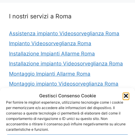
I nostri servizi a Roma
Assistenza impianto Videosorveglianza Roma
Impianto Videosorveglianza Roma
Installazione Impianti Allarme Roma
Installazione impianto Videosorveglianza Roma
Montaggio Impianti Allarme Roma
Montaggio impianto Videosorveglianza Roma
Riparazione Impianti Allarme Roma
Gestisci Consenso Cookie
Per fornire le migliori esperienze, utilizziamo tecnologie come i cookie
Riparazione impianto Videosorveglianza Roma
per memorizzare e/o accedere alle informazioni del dispositivo. Il
consenso a queste tecnologie ci permetterà di elaborare dati come il
Vendita Impianti Allarme Roma
comportamento di navigazione o ID unici su questo sito. Non
Vendita impianto Videosorveglianza Roma
acconsentire o ritirare il consenso può influire negativamente su alcune
caratteristiche e funzioni.