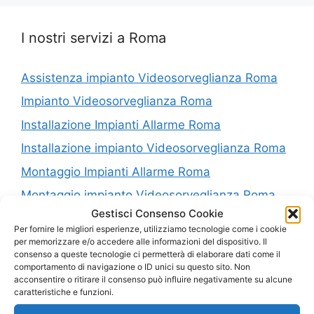
I nostri servizi a Roma
Assistenza impianto Videosorveglianza Roma
Impianto Videosorveglianza Roma
Installazione Impianti Allarme Roma
Installazione impianto Videosorveglianza Roma
Montaggio Impianti Allarme Roma
Montaggio impianto Videosorveglianza Roma
Gestisci Consenso Cookie
Riparazione Impianti Allarme Roma
Per fornire le migliori esperienze, utilizziamo tecnologie come i cookie
Riparazione impianto Videosorveglianza Roma
per memorizzare e/o accedere alle informazioni del dispositivo. Il
consenso a queste tecnologie ci permetterà di elaborare dati come il
Vendita Impianti Allarme Roma
comportamento di navigazione o ID unici su questo sito. Non
acconsentire o ritirare il consenso può influire negativamente su alcune
Vendita impianto Videosorveglianza Roma
caratteristiche e funzioni.