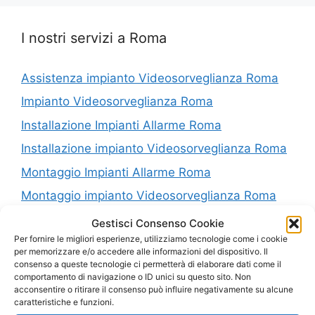
I nostri servizi a Roma
Assistenza impianto Videosorveglianza Roma
Impianto Videosorveglianza Roma
Installazione Impianti Allarme Roma
Installazione impianto Videosorveglianza Roma
Montaggio Impianti Allarme Roma
Montaggio impianto Videosorveglianza Roma
Riparazione Impianti Allarme Roma
Gestisci Consenso Cookie
Per fornire le migliori esperienze, utilizziamo tecnologie come i cookie
Riparazione impianto Videosorveglianza Roma
per memorizzare e/o accedere alle informazioni del dispositivo. Il
consenso a queste tecnologie ci permetterà di elaborare dati come il
Vendita Impianti Allarme Roma
comportamento di navigazione o ID unici su questo sito. Non
Vendita impianto Videosorveglianza Roma
acconsentire o ritirare il consenso può influire negativamente su alcune
caratteristiche e funzioni.