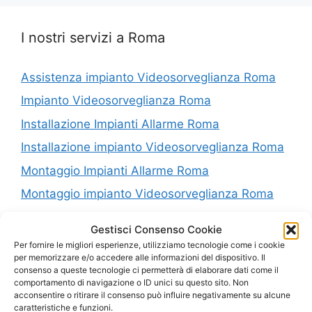
I nostri servizi a Roma
Assistenza impianto Videosorveglianza Roma
Impianto Videosorveglianza Roma
Installazione Impianti Allarme Roma
Installazione impianto Videosorveglianza Roma
Montaggio Impianti Allarme Roma
Montaggio impianto Videosorveglianza Roma
Riparazione Impianti Allarme Roma
Gestisci Consenso Cookie
Riparazione impianto Videosorveglianza Roma
Per fornire le migliori esperienze, utilizziamo tecnologie come i cookie
per memorizzare e/o accedere alle informazioni del dispositivo. Il
Vendita Impianti Allarme Roma
consenso a queste tecnologie ci permetterà di elaborare dati come il
comportamento di navigazione o ID unici su questo sito. Non
Vendita impianto Videosorveglianza Roma
acconsentire o ritirare il consenso può influire negativamente su alcune
caratteristiche e funzioni.