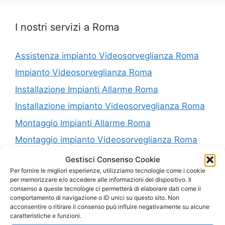
I nostri servizi a Roma
Assistenza impianto Videosorveglianza Roma
Impianto Videosorveglianza Roma
Installazione Impianti Allarme Roma
Installazione impianto Videosorveglianza Roma
Montaggio Impianti Allarme Roma
Montaggio impianto Videosorveglianza Roma
Riparazione Impianti Allarme Roma
Gestisci Consenso Cookie
Per fornire le migliori esperienze, utilizziamo tecnologie come i cookie
Riparazione impianto Videosorveglianza Roma
per memorizzare e/o accedere alle informazioni del dispositivo. Il
consenso a queste tecnologie ci permetterà di elaborare dati come il
Vendita Impianti Allarme Roma
comportamento di navigazione o ID unici su questo sito. Non
Vendita impianto Videosorveglianza Roma
acconsentire o ritirare il consenso può influire negativamente su alcune
caratteristiche e funzioni.