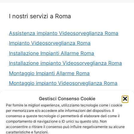
I nostri servizi a Roma
Assistenza impianto Videosorveglianza Roma
Impianto Videosorveglianza Roma
Installazione Impianti Allarme Roma
Installazione impianto Videosorveglianza Roma
Montaggio Impianti Allarme Roma
Montaggio impianto Videosorveglianza Roma
Riparazione Impianti Allarme Roma
Gestisci Consenso Cookie
Riparazione impianto Videosorveglianza Roma
Per fornire le migliori esperienze, utilizziamo tecnologie come i cookie
per memorizzare e/o accedere alle informazioni del dispositivo. Il
Vendita Impianti Allarme Roma
consenso a queste tecnologie ci permetterà di elaborare dati come il
comportamento di navigazione o ID unici su questo sito. Non
Vendita impianto Videosorveglianza Roma
acconsentire o ritirare il consenso può influire negativamente su alcune
caratteristiche e funzioni.