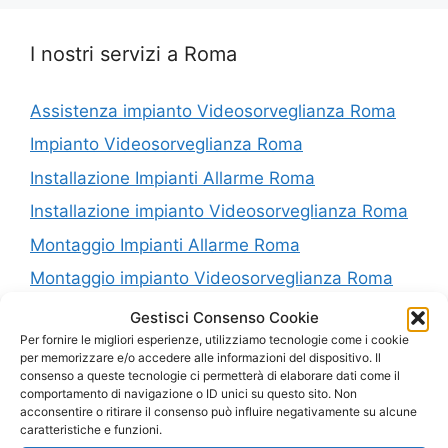
I nostri servizi a Roma
Assistenza impianto Videosorveglianza Roma
Impianto Videosorveglianza Roma
Installazione Impianti Allarme Roma
Installazione impianto Videosorveglianza Roma
Montaggio Impianti Allarme Roma
Montaggio impianto Videosorveglianza Roma
Riparazione Impianti Allarme Roma
Gestisci Consenso Cookie
Per fornire le migliori esperienze, utilizziamo tecnologie come i cookie
Riparazione impianto Videosorveglianza Roma
per memorizzare e/o accedere alle informazioni del dispositivo. Il
consenso a queste tecnologie ci permetterà di elaborare dati come il
Vendita Impianti Allarme Roma
comportamento di navigazione o ID unici su questo sito. Non
Vendita impianto Videosorveglianza Roma
acconsentire o ritirare il consenso può influire negativamente su alcune
caratteristiche e funzioni.