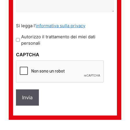
Si
Si legga l'
informativa sulla privacy
legga
l'informativa
Autorizzo il trattamento dei miei dati
sulla
personali
privacy
CAPTCHA
*