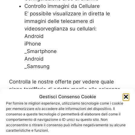
Controllo immagini da Cellulare
E’ possibile visualizzare in diretta le
immagini delle telecamere di
videosorveglianza su cellulari:
Android
iPhone
_Smartphone
Android
_Samsung
Controlla le nostre offerte per vedere quale
piano tarriffario di adatta meglio alle esigenze
del tuo ufficio
Gestisci Consenso Cookie
Per fornire le migliori esperienze, utilizziamo tecnologie come i cookie
SCOPRI LE OFFERTE PER L’UFFICIO
per memorizzare e/o accedere alle informazioni del dispositivo. Il
consenso a queste tecnologie ci permetterà di elaborare dati come il
comportamento di navigazione o ID unici su questo sito. Non
acconsentire o ritirare il consenso può influire negativamente su alcune
caratteristiche e funzioni.