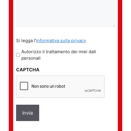
Si
Si legga l'
informativa sulla privacy
legga
l'informativa
Autorizzo il trattamento dei miei dati
sulla
personali
privacy
CAPTCHA
*